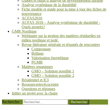
Guides et outils d’analyse de développement durable
Analyse systémique de la durabilité
Fiche modèle et guide pour la mise à jour des fiches de
gouvernance
ACFAS2016
ACFAS 2018 – Analyse systémique de durabilité :
Quels progrès?
GMR Nordique
Webinaire sur la gestion des matières résiduelles en
milieu nordique et isolé.
Revue littérature générale et résumés de rencontres
Compostage
Brûlage
Valorisation énergétique
PGMR
Matières organiques
GMO – Solution possible 1
GMO – Solution possible 2
Résidentiel et ICI
Ressourceries/écocentre
Questions et réponses
Initier un projet avec la chaire
Rechercher :