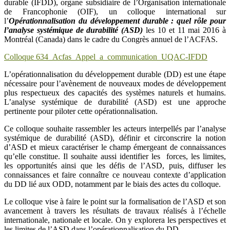
durable (IFDD), organe subsidiaire de l’Organisation internationale
de Francophonie (OIF), un colloque international sur
l’
Opérationnalisation du développement durable : quel rôle pour
l’analyse systémique de durabilité (ASD)
les 10 et 11 mai 2016 à
Montréal (Canada) dans le cadre du Congrès annuel de l’ACFAS.
Colloque 634_Acfas_Appel_a_communication_UQAC-IFDD
L’opérationnalisation du développement durable (DD) est une étape
nécessaire pour l’avènement de nouveaux modes de développement
plus respectueux des capacités des systèmes naturels et humains.
L’analyse systémique de durabilité (ASD) est une approche
pertinente pour piloter cette opérationnalisation.
Ce colloque souhaite rassembler les acteurs interpellés par l’analyse
systémique de durabilité (ASD), définir et circonscrire la notion
d’ASD et mieux caractériser le champ émergeant de connaissances
qu’elle constitue. Il souhaite aussi identifier les forces, les limites,
les opportunités ainsi que les défis de l’ASD, puis, diffuser les
connaissances et faire connaître ce nouveau contexte d’application
du DD lié aux ODD, notamment par le biais des actes du colloque.
Le colloque vise à faire le point sur la formalisation de l’ASD et son
avancement à travers les résultats de travaux réalisés à l’échelle
internationale, nationale et locale. On y explorera les perspectives et
les limites de l’ASD dans l’opérationnalisation du DD.