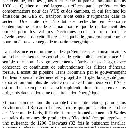
par exemple, tous les gains d’efficacité du parc automobile depuis
1990 au Québec ont été largement effacés par la préférence des
consommateurs pour des VUS et des camions, ce qui fait que les
émissions de GES du transport n’ont cessé d’augmenter dans ce
secteur. Une note de l’Institut de recherche en économie
contemporaine parue le 31 mai montre que le déploiement des
bornes pour les voitures électriques sera un frein pour le
développement de cette filière sur laquelle le gouvernement compte
pourtant dans sa stratégie de transition énergétique.
La croissance économique et les préférences des consommateurs
sont-elles les seules responsables de cette faible performance ? Il
semble que non. Les gouvernements n’arrivent pas à agir avec
cohérence et continuent de subventionner les filières d’énergie
fossile. L’achat du pipeline Trans Mountain par le gouvernement
Trudeau la semaine dernière et le projet d’en tripler la capacité pour
exporter toujours plus de pétrole des sables bitumineux vers l’Asie,
est un bel exemple de la schizophrénie dont font preuve nos
dirigeants dans le domaine de la transition énergétique.
Et nous sommes loin du compte ! Une autre étude, parue dans
Environmental Research Letters, montre que pour atteindre la cible
de l’Accord de Paris, il faudrait arrêter immédiatement 20 % des
centrales thermiques de production d’électricité (ce qui représente
une puissance de 1200 Gigawatts (32 fois la puissance installée