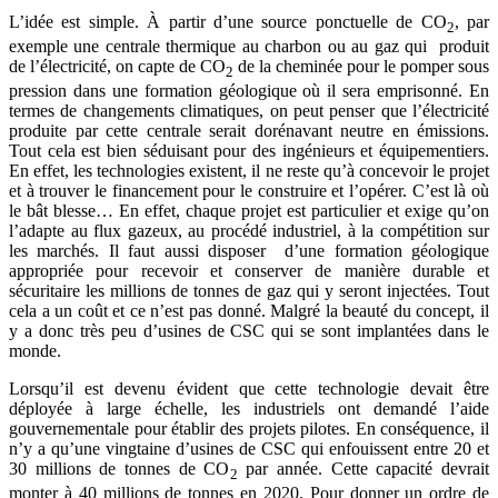
L’idée est simple. À partir d’une source ponctuelle de CO
, par
2
exemple une centrale thermique au charbon ou au gaz qui produit
de l’électricité, on capte de CO
de la cheminée pour le pomper sous
2
pression dans une formation géologique où il sera emprisonné. En
termes de changements climatiques, on peut penser que l’électricité
produite par cette centrale serait dorénavant neutre en émissions.
Tout cela est bien séduisant pour des ingénieurs et équipementiers.
En effet, les technologies existent, il ne reste qu’à concevoir le projet
et à trouver le financement pour le construire et l’opérer. C’est là où
le bât blesse… En effet, chaque projet est particulier et exige qu’on
l’adapte au flux gazeux, au procédé industriel, à la compétition sur
les marchés. Il faut aussi disposer d’une formation géologique
appropriée pour recevoir et conserver de manière durable et
sécuritaire les millions de tonnes de gaz qui y seront injectées. Tout
cela a un coût et ce n’est pas donné. Malgré la beauté du concept, il
y a donc très peu d’usines de CSC qui se sont implantées dans le
monde.
Lorsqu’il est devenu évident que cette technologie devait être
déployée à large échelle, les industriels ont demandé l’aide
gouvernementale pour établir des projets pilotes. En conséquence, il
n’y a qu’une vingtaine d’usines de CSC qui enfouissent entre 20 et
30 millions de tonnes de CO
par année. Cette capacité devrait
2
monter à 40 millions de tonnes en 2020. Pour donner un ordre de