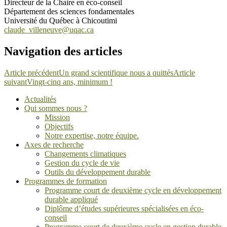
Directeur de la Chaire en éco-conseil
Département des sciences fondamentales
Université du Québec à Chicoutimi
claude_villeneuve@uqac.ca
Navigation des articles
Article précédent
Un grand scientifique nous a quittés
Article
suivant
Vingt-cinq ans, minimum !
Actualités
Qui sommes nous ?
Mission
Objectifs
Notre expertise, notre équipe.
Axes de recherche
Changements climatiques
Gestion du cycle de vie
Outils du développement durable
Programmes de formation
Programme court de deuxième cycle en développement
durable appliqué
Diplôme d’études supérieures spécialisées en éco-
conseil
Programme court de deuxième cycle en gestion durable