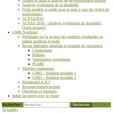
Guides et outils d’analyse de développement durable
Analyse systémique de la durabilité
Fiche modèle et guide pour la mise à jour des fiches de
gouvernance
ACFAS2016
ACFAS 2018 – Analyse systémique de durabilité :
Quels progrès?
GMR Nordique
Webinaire sur la gestion des matières résiduelles en
milieu nordique et isolé.
Revue littérature générale et résumés de rencontres
Compostage
Brûlage
Valorisation énergétique
PGMR
Matières organiques
GMO – Solution possible 1
GMO – Solution possible 2
Résidentiel et ICI
Ressourceries/écocentre
Questions et réponses
Initier un projet avec la chaire
Rechercher :
Actualités