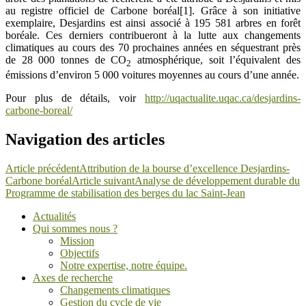
au registre officiel de Carbone boréal[1]. Grâce à son initiative
exemplaire, Desjardins est ainsi associé à 195 581 arbres en forêt
boréale. Ces derniers contribueront à la lutte aux changements
climatiques au cours des 70 prochaines années en séquestrant près
de 28 000 tonnes de CO
atmosphérique, soit l’équivalent des
2
émissions d’environ 5 000 voitures moyennes au cours d’une année.
Pour plus de détails, voir
http://uqactualite.uqac.ca/desjardins-
carbone-boreal/
Navigation des articles
Article précédent
Attribution de la bourse d’excellence Desjardins-
Carbone boréal
Article suivant
Analyse de développement durable du
Programme de stabilisation des berges du lac Saint-Jean
Actualités
Qui sommes nous ?
Mission
Objectifs
Notre expertise, notre équipe.
Axes de recherche
Changements climatiques
Gestion du cycle de vie