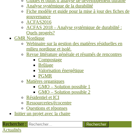
Guides et outils d’analyse de développement durable
Analyse systémique de la durabilité
Fiche modèle et guide pour la mise à jour des fiches de
gouvernance
ACFAS2016
ACFAS 2018 – Analyse systémique de durabilité :
Quels progrès?
GMR Nordique
Webinaire sur la gestion des matières résiduelles en
milieu nordique et isolé.
Revue littérature générale et résumés de rencontres
Compostage
Brûlage
Valorisation énergétique
PGMR
Matières organiques
GMO – Solution possible 1
GMO – Solution possible 2
Résidentiel et ICI
Ressourceries/écocentre
Questions et réponses
Initier un projet avec la chaire
Rechercher :
Actualités